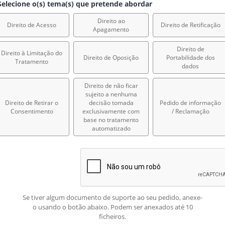
elecione o(s) tema(s) que pretende abordar
Direito ao
Direito de Acesso
Direito de Retificação
Apagamento
Direito de
Direito à Limitação do
Direito de Oposição
Portabilidade dos
Tratamento
dados
Direito de não ficar
sujeito a nenhuma
Direito de Retirar o
decisão tomada
Pedido de informação
Consentimento
exclusivamente com
/ Reclamação
base no tratamento
automatizado
Se tiver algum documento de suporte ao seu pedido, anexe-
o usando o botão abaixo. Podem ser anexados até 10
ficheiros.