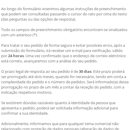
Ao longo do formulário inserimos algumas instruções de preenchimento 
que podem ser consultadas passando o cursor do rato por cima do texto 
(das perguntas ou das opções de resposta). 
Todo os campos de preenchimento obrigatório encontram-se sinalizados 
com um asterisco (*).
Para tratar o seu pedido de forma segura e evitar possíveis erros, após a 
submissão do formulário, irá receber um e-mail para verificação, válido 
por 
24 horas
. Uma vez confirmado que o endereço de correio eletrónico 
está correto, avançaremos com a análise do seu pedido.
O prazo legal de resposta ao seu pedido é de 
30 dias
. Este prazo poderá 
ser prorrogado até dois meses, quando for necessário, tendo em conta a 
complexidade do pedido e o número de pedidos. Será informado(a) dessa 
prorrogação no prazo de um mês a contar da receção do pedido, com a 
indicação respetivos motivos.
Se existirem dúvidas razoáveis quanto à identidade da pessoa que 
apresenta o pedido, poderá ser solicitada informação adicional para 
confirmar a sua identidade.
Adicionalmente, informamos que para qualquer tema comercial não 
relacionado com proteção de dados pessoais (alteração de dados de 